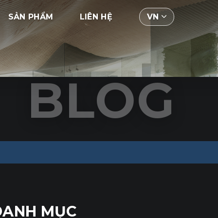
SẢN PHẨM
LIÊN HỆ
VN
BLOG
DANH MỤC