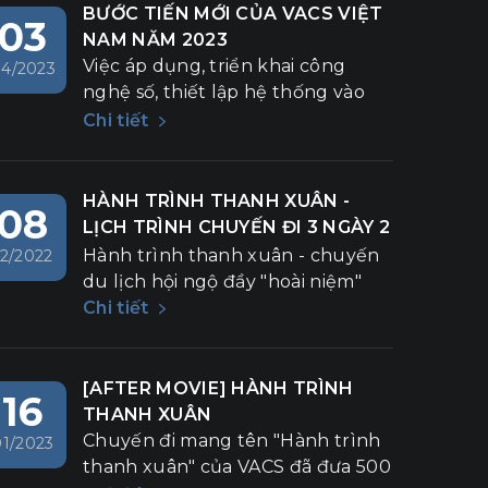
BƯỚC TIẾN MỚI CỦA VACS VIỆT
03
NAM NĂM 2023
Việc áp dụng, triển khai công
4/2023
nghệ số, thiết lập hệ thống vào
quy trình quản lý nhân sự là một
Chi tiết
bước tiến mới của VACS trong
năm 2023.
HÀNH TRÌNH THANH XUÂN -
08
LỊCH TRÌNH CHUYẾN ĐI 3 NGÀY 2
ĐÊM
Hành trình thanh xuân - chuyến
12/2022
du lịch hội ngộ đầy "hoài niệm"
Chi tiết
[AFTER MOVIE] HÀNH TRÌNH
16
THANH XUÂN
Chuyến đi mang tên "Hành trình
01/2023
thanh xuân" của VACS đã đưa 500