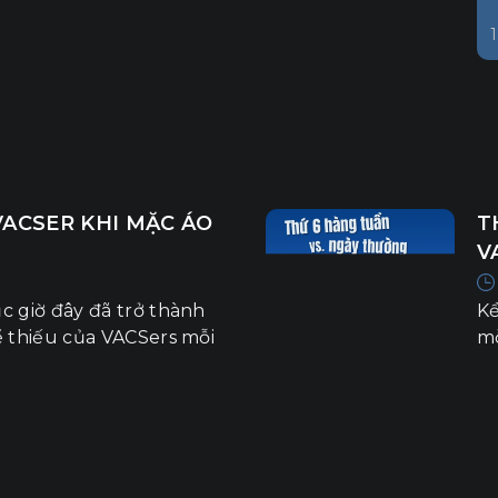
ACSER KHI MẶC ÁO
T
V
 giờ đây đã trở thành
Kể
 thiếu của VACSers mỗi
mỗ
n cùng những lợi ích
nh
 lại.
ng
vi
nơ
cự