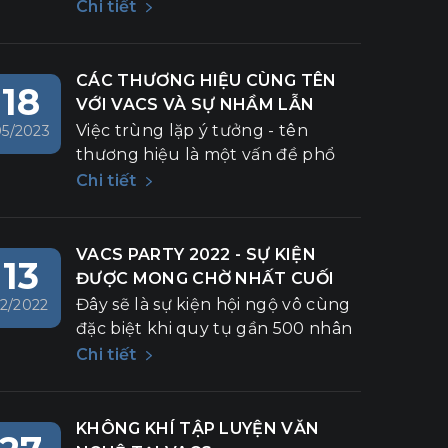
thành viên của mình một lần nữa
Chi tiết
được trở về để hoài niệm, để sống
trọn với những khoảnh khắc đầy
nhiệt huyết bên nhau. Cuộc hành
CÁC THƯƠNG HIỆU CÙNG TÊN
18
trình tuy chỉ kéo dài 3 ngày 2
VỚI VACS VÀ SỰ NHẦM LẪN
đêm nhưng thực sự đã mang lại
KHÔNG ĐÁNG CÓ
Việc trùng lặp ý tưởng - tên
05/2023
cho VACSers nhiều cảm xúc,
thương hiệu là một vấn đề phổ
nhiều khoảnh khắc lắng đọng và
biến trong lĩnh vực kinh doanh và
Chi tiết
"chở" thêm những hi vọng vào
tiếp thị. Khi hai hoặc nhiều tổ
tương lai.
chức cùng phát triển một ý
tưởng và sử dụng cùng một tên
VACS PARTY 2022 - SỰ KIỆN
13
thương hiệu, điều này có thể gây
ĐƯỢC MONG CHỜ NHẤT CUỐI
ra sự nhầm lẫn.
NĂM
Đây sẽ là sự kiện hội ngộ vô cùng
12/2022
đặc biệt khi quy tụ gần 500 nhân
viên VACS trên khắp cả nước
Chi tiết
tham dự. Chương trình được thực
hiện bởi những ekip chuyên
nghiệp nhất với nhiều nội dung
KHÔNG KHÍ TẬP LUYỆN VĂN