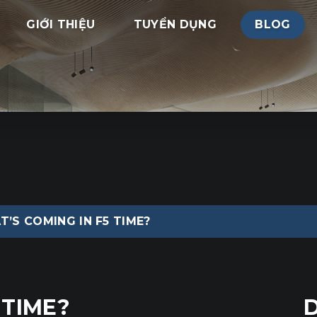
GIỚI THIỆU
TUYỂN DỤNG
BLOG
’S COMING IN F5 TIME?
 TIME?