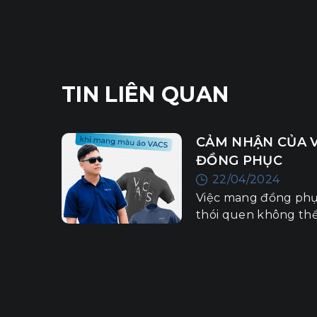
TIN LIÊN QUAN
CẢM NHẬN CỦA V
ĐỒNG PHỤC
22/04/2024
ACS
 vị gửi
Việc mang đồng phục
n lan
thói quen không thể
ình
ngày thứ 6 hàng tuầ
 tập,
tuyệt vời mà nó mang
 hoạt
Mùa hè
 hệ mầm