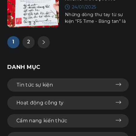
nghiệm văn hoá đặc sắc.
24/01/2025
Những dòng thư tay từ sự
kiện “F5 Time - Băng tan” là
món quà tinh thần đầy ý
nghĩa mà VACSers đã trao
gửi cho nhau trước thềm Tết
1
2
Nguyên Đán.
DANH MỤC
Tin tức sự kiện
Hoạt động công ty
Cẩm nang kiến thức