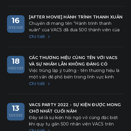
[AFTER MOVIE] HÀNH TRÌNH THANH XUÂN
16
Chuyến đi mang tên "Hành trình thanh
01/2023
xuân" của VACS đã đưa 500 thành viên của
mình một lần nữa được trở về để hoài niệm,
Chi tiết
để sống trọn với những khoảnh khắc đầy
nhiệt huyết bên nhau. Cuộc hành trình tuy
chỉ kéo dài 3 ngày 2 đêm nhưng thực sự đã
CÁC THƯƠNG HIỆU CÙNG TÊN VỚI VACS
18
mang lại cho VACSers nhiều cảm xúc, nhiều
VÀ SỰ NHẦM LẪN KHÔNG ĐÁNG CÓ
05/2023
khoảnh khắc lắng đọng và "chở" thêm
Việc trùng lặp ý tưởng - tên thương hiệu là
những hi vọng vào tương lai.
một vấn đề phổ biến trong lĩnh vực kinh
doanh và tiếp thị. Khi hai hoặc nhiều tổ chức
Chi tiết
cùng phát triển một ý tưởng và sử dụng
cùng một tên thương hiệu, điều này có thể
gây ra sự nhầm lẫn.
VACS PARTY 2022 - SỰ KIỆN ĐƯỢC MONG
13
CHỜ NHẤT CUỐI NĂM
12/2022
Đây sẽ là sự kiện hội ngộ vô cùng đặc biệt
khi quy tụ gần 500 nhân viên VACS trên
khắp cả nước tham dự. Chương trình được
Chi tiết