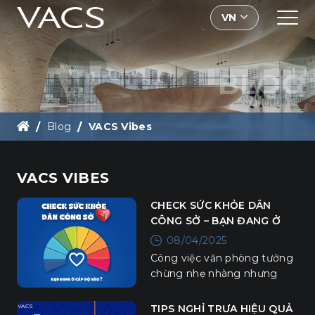
VN
BLOG
Blog
VACS Vibes
VACS VIBES
CHECK SỨC KHỎE DÂN
CÔNG SỞ – BẠN ĐANG Ở
CẤP ĐỘ NÀO?
08/04/2025
Công việc văn phòng tưởng
chừng nhẹ nhàng nhưng
thực tế lại kéo theo không ít
những vấn đề sức khoẻ.
TIPS NGHỈ TRƯA HIỆU QUẢ