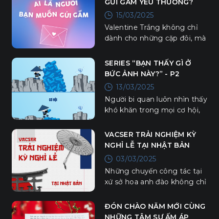
GỬI GẮM YÊU THƯƠNG?
15/03/2025
Valentine Trắng không chỉ
dành cho những cặp đôi, mà
còn là dịp để trao đi yêu
thương cho tất cả những
SERIES “BẠN THẤY GÌ Ở
người thân bên cạnh bạn.
BỨC ẢNH NÀY?” - P2
13/03/2025
Người bi quan luôn nhìn thấy
khó khăn trong mọi cơ hội,
người lạc quan luôn nhìn
thấy cơ hội trong từng khó
VACSER TRẢI NGHIỆM KỲ
khăn.
NGHỈ LỄ TẠI NHẬT BẢN
(Phần 1)
03/03/2025
Những chuyến công tác tại
xứ sở hoa anh đào không chỉ
là cơ hội làm việc mà còn
mang đến cho các thành
ĐÓN CHÀO NĂM MỚI CÙNG
viên nhà VACS nhiều trải
NHỮNG TÂM SỰ ẤM ÁP