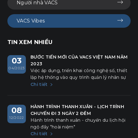
Người nhà VACS
VACS Vibes
TIN XEM NHIỀU
BƯỚC TIẾN MỚI CỦA VACS VIỆT NAM NĂM
03
2023
04/2023
Việc áp dụng, triển khai công nghệ số, thiết
lập hệ thống vào quy trình quản lý nhân sự
là một bước tiến mới của VACS trong năm
Chi tiết
2023.
HÀNH TRÌNH THANH XUÂN - LỊCH TRÌNH
08
CHUYẾN ĐI 3 NGÀY 2 ĐÊM
12/2022
Hành trình thanh xuân - chuyến du lịch hội
ngộ đầy "hoài niệm"
Chi tiết