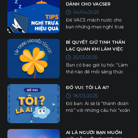
DÀNH CHO VACSER
04/04/2025
Để VACS mách nước cho
bạn những mẹo nghỉ trưa
đơn giản mà hiệu quả, giúp
bạn luôn tràn đầy năng
BÍ QUYẾT GIỮ TINH THẦN
lượng nhé!
LẠC QUAN KHI LÀM VIỆC
25/03/2025
Bạn có bao giờ tự hỏi: “Làm
thế nào để mỗi sáng thức
dậy đi làm mà vẫn thấy
hứng khởi?”
ĐỐ VUI: TÔI LÀ AI?
18/03/2025
Đố bạn: Ai sẽ là “thánh đoán
mò” với những câu hỏi “xoắn
não” dưới đây?
AI LÀ NGƯỜI BẠN MUỐN